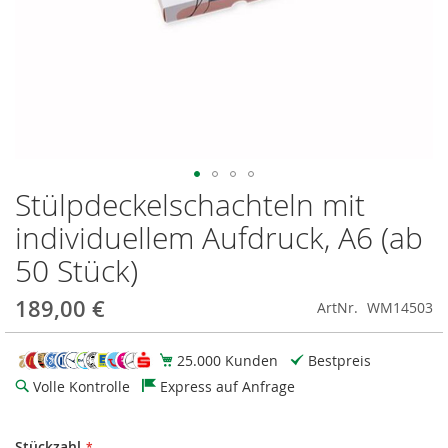
Stülpdeckelschachteln mit
Zum
Anfang
individuellem Aufdruck, A6 (ab
der
Bildgalerie
50 Stück)
springen
189,00 €
ArtNr.
WM14503
25.000 Kunden
Bestpreis
Volle Kontrolle
Express auf Anfrage
Stückzahl