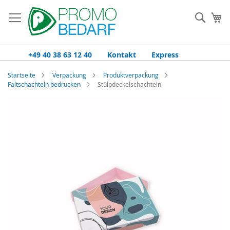
Zum
Inhalt
Such
Me
springen
+49 40 38 63 12 40
Kontakt
Express
Startseite
Verpackung
Produktverpackung
Faltschachteln bedrucken
Stülpdeckelschachteln
Zum
Ende
der
Bildgalerie
springen