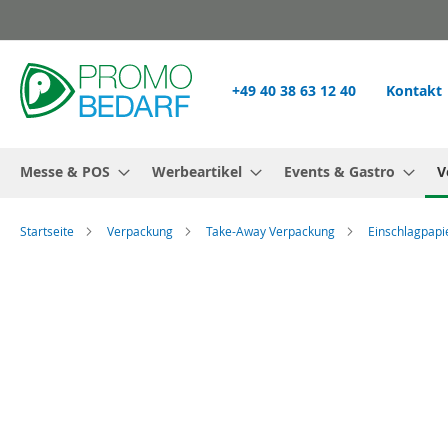
Zum
Inhalt
springen
+49 40 38 63 12 40
Kontakt
Messe & POS
Werbeartikel
Events & Gastro
V
Startseite
Verpackung
Take-Away Verpackung
Einschlagpapi
Zum
Ende
der
Bildgalerie
springen