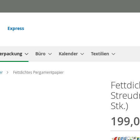
Express
erpackung
Büro
Kalender
Textilien
er
Fettdichtes Pergamentpapier
Fettdi
Streud
Stk.)
199,0