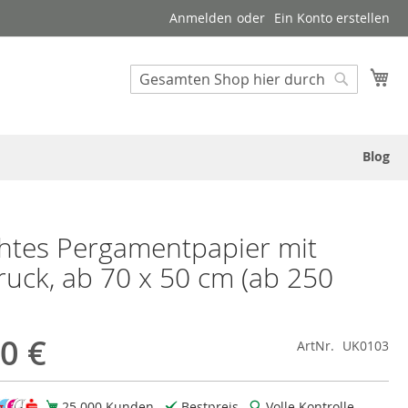
Anmelden
Ein Konto erstellen
Suche
Me
Suche
Blog
chtes Pergamentpapier mit
ruck, ab 70 x 50 cm (ab 250
0 €
ArtNr.
UK0103
25.000 Kunden
Bestpreis
Volle Kontrolle