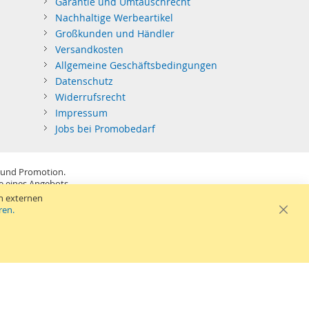
Garantie und Umtauschrecht
Nachhaltige Werbeartikel
Großkunden und Händler
Versandkosten
Allgemeine Geschäftsbedingungen
Datenschutz
Widerrufsrecht
Impressum
Jobs bei Promobedarf
 und Promotion.
be eines Angebots.
SB-Sticks: Tagespreise ggf. zzgl. Druckkosten und GEMA.
n externen
ren.