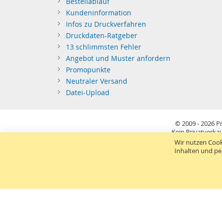
Bestellablauf
Kundeninformation
Infos zu Druckverfahren
Druckdaten-Ratgeber
13 schlimmsten Fehler
Angebot und Muster anfordern
Promopunkte
Neutraler Versand
Datei-Upload
© 2009 - 2026
Pr
Kein Privatverkau
Sie richten sich nur an gewerblichen Bedarf (§14 BGB) 
Wir nutzen Cook
Inhalten und pe