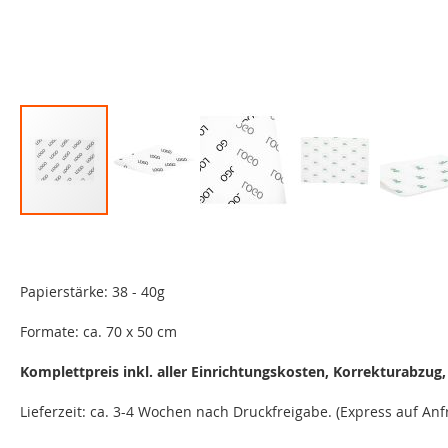
Zum
Anfang
der
Bildgalerie
Papierstärke: 38 - 40g
springen
Formate: ca. 70 x 50 cm
Komplettpreis inkl. aller Einrichtungskosten, Korrekturabzug,
Lieferzeit: ca. 3-4 Wochen nach Druckfreigabe. (Express auf Anf