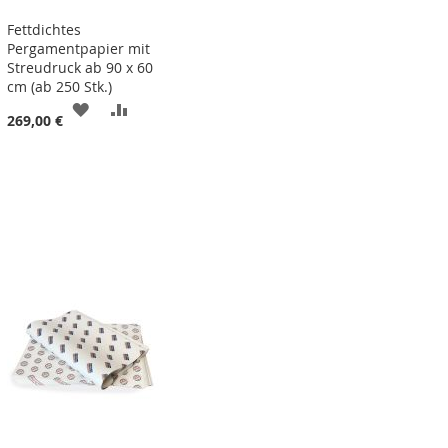
Fettdichtes
Pergamentpapier mit
Streudruck ab 90 x 60
cm (ab 250 Stk.)
ZUR
ZUR
269,00 €
LISTE
WUNSCHLISTE
VERGLEICHSLISTE
N
HINZUFÜGEN
HINZUFÜGEN