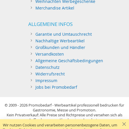
Weihnachten Werbegeschenke
Merchandise Artikel
ALLGEMEINE INFOS
Garantie und Umtauschrecht
Nachhaltige Werbeartikel
Großkunden und Händler
Versandkosten
Allgemeine Geschäftsbedingungen
Datenschutz
Widerrufsrecht
Impressum
Jobs bei Promobedarf
© 2009 - 2026
Promobedarf - Werbeartikel professionell bedrucken für
Gastronomie, Messe und Promotion.
Kein Privatverkauf: Alle Preise sind Richtpreise und versehen sich als
Aufforderung zur Abgabe eines Angebots.
Sie richten sich nur an gewerblichen Bedarf (§14 BGB) im Sinne der
Wir nutzen Cookies und verarbeiten personenbezogene Daten, um