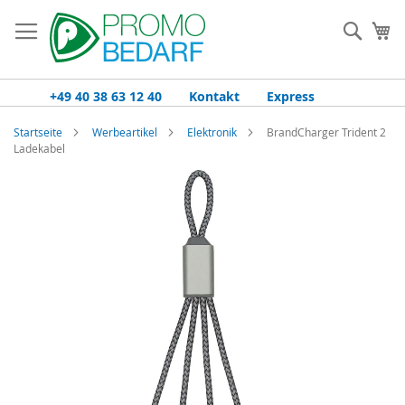
Zum
Inhalt
Such
Me
springen
+49 40 38 63 12 40
Kontakt
Express
Startseite
Werbeartikel
Elektronik
BrandCharger Trident 2
Ladekabel
Zum
Ende
der
Bildgalerie
springen