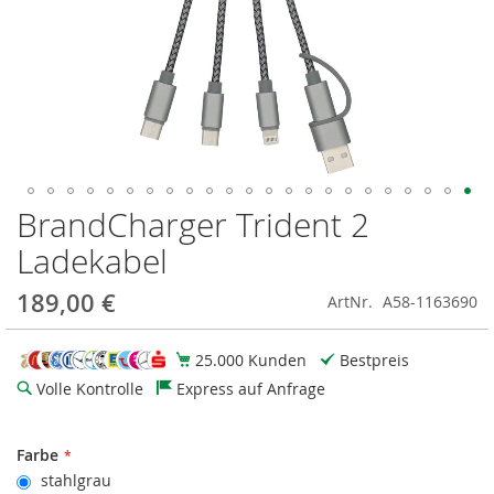
BrandCharger Trident 2
Zum
Anfang
Ladekabel
der
Bildgalerie
189,00 €
ArtNr.
A58-1163690
springen
25.000 Kunden
Bestpreis
Volle Kontrolle
Express auf Anfrage
Farbe
stahlgrau