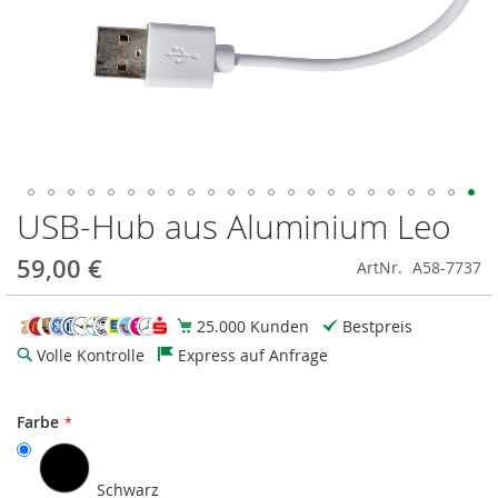
USB-Hub aus Aluminium Leo
Zum
Anfang
der
59,00 €
ArtNr.
A58-7737
Bildgalerie
springen
25.000 Kunden
Bestpreis
Volle Kontrolle
Express auf Anfrage
Farbe
Schwarz