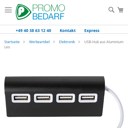
Zum
Inhalt
Such
Me
springen
+49 40 38 63 12 40
Kontakt
Express
Startseite
Werbeartikel
Elektronik
USB-Hub aus Aluminium
Leo
Zum
Ende
der
Bildgalerie
springen