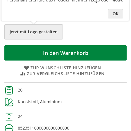
rot, silber
schwarz, silber
OK
dunkelblau, silber
Jetzt mit Logo gestalten
In den Warenkorb
ZUR WUNSCHLISTE HINZUFÜGEN
ZUR VERGLEICHSLISTE HINZUFÜGEN
Weitere
20
Informationen
Kunststoff, Aluminium
24
8523511000000000000000