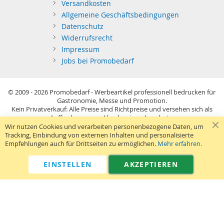
Versandkosten
Allgemeine Geschäftsbedingungen
Datenschutz
Widerrufsrecht
Impressum
Jobs bei Promobedarf
© 2009 - 2026
Promobedarf - Werbeartikel professionell bedrucken für
Gastronomie, Messe und Promotion.
Kein Privatverkauf: Alle Preise sind Richtpreise und versehen sich als
Aufforderung zur Abgabe eines Angebots.
Sie richten sich nur an gewerblichen Bedarf (§14 BGB) im Sinne der
Wir nutzen Cookies und verarbeiten personenbezogene Daten, um
Preisangabenverordnung und verstehen sich netto zzgl. MwSt. USB-
Tracking, Einbindung von externen Inhalten und personalisierte
Sticks: Tagespreise ggf. zzgl. Druckkosten und GEMA.
Empfehlungen auch für Drittseiten zu ermöglichen.
Mehr erfahren.
Standard-Versand erfolgt kostenlos (Deutsches Festland)
.
040 38 63 12 40
Kontaktformular
Telefon:
|
EINSTELLEN
AKZEPTIEREN