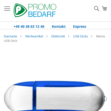
Zum
Inhalt
Such
Me
springen
+49 40 38 63 12 40
Kontakt
Express
Startseite
Werbeartikel
Elektronik
USB-Sticks
Memo
USB-Stick
Zum
Ende
der
Bildgalerie
springen