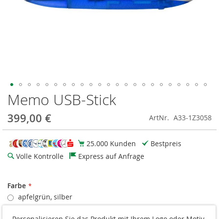
Memo USB-Stick
Zum
Anfang
der
399,00 €
ArtNr.
A33-1Z3058
Bildgalerie
springen
25.000 Kunden
Bestpreis
Volle Kontrolle
Express auf Anfrage
Farbe
apfelgrün, silber
orange, silber
Personalisieren Sie das Produkt mit Ihrem Logo oder Motiv.