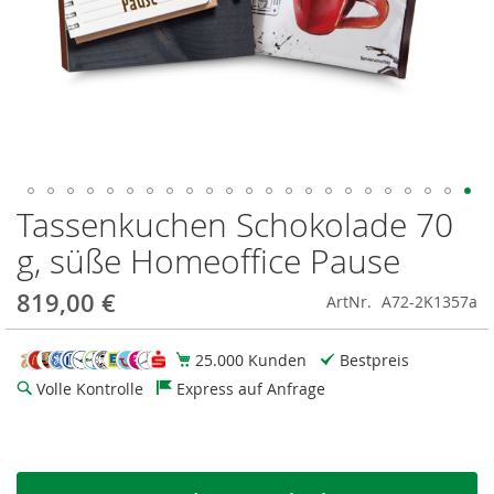
Tassenkuchen Schokolade 70
Zum
Anfang
g, süße Homeoffice Pause
der
Bildgalerie
819,00 €
ArtNr.
A72-2K1357a
springen
25.000 Kunden
Bestpreis
Volle Kontrolle
Express auf Anfrage