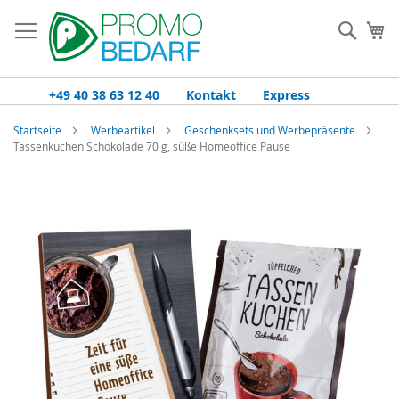
Zum
Inhalt
Such
Me
springen
+49 40 38 63 12 40
Kontakt
Express
Startseite
Werbeartikel
Geschenksets und Werbepräsente
Tassenkuchen Schokolade 70 g, süße Homeoffice Pause
Zum
Ende
der
Bildgalerie
springen