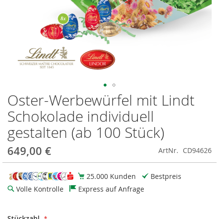
Oster-Werbewürfel mit Lindt
Zum
Anfang
Schokolade individuell
der
Bildgalerie
gestalten (ab 100 Stück)
springen
649,00 €
ArtNr.
CD94626
25.000 Kunden
Bestpreis
Volle Kontrolle
Express auf Anfrage
Stückzahl