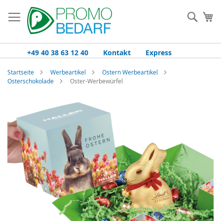
Zum
Inhalt
Such
Me
springen
+49 40 38 63 12 40
Kontakt
Express
Startseite
Werbeartikel
Ostern Werbeartikel
Osterschokolade
Oster-Werbewürfel
Zum
Ende
der
Bildgalerie
springen