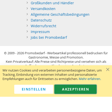
Großkunden und Händler
Versandkosten
Allgemeine Geschäftsbedingungen
Datenschutz
Widerrufsrecht
Impressum
Jobs bei Promobedarf
© 2009 - 2026
Promobedarf - Werbeartikel professionell bedrucken für
Gastronomie, Messe und Promotion.
Kein Privatverkauf: Alle Preise sind Richtpreise und versehen sich als
Aufforderung zur Abgabe eines Angebots.
Sie richten sich nur an gewerblichen Bedarf (§14 BGB) im Sinne der
Wir nutzen Cookies und verarbeiten personenbezogene Daten, um
Preisangabenverordnung und verstehen sich netto zzgl. MwSt. USB-
Tracking, Einbindung von externen Inhalten und personalisierte
Sticks: Tagespreise ggf. zzgl. Druckkosten und GEMA.
Empfehlungen auch für Drittseiten zu ermöglichen.
Mehr erfahren.
Standard-Versand erfolgt kostenlos (Deutsches Festland)
.
040 38 63 12 40
Kontaktformular
Telefon:
|
EINSTELLEN
AKZEPTIEREN