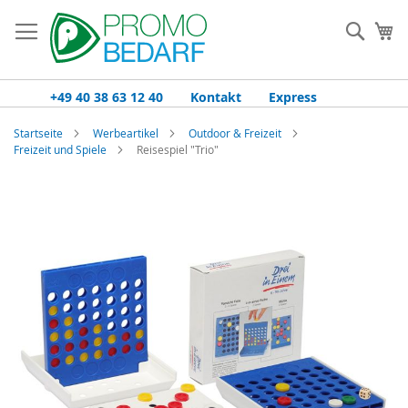
Zum
Inhalt
Such
Me
springen
+49 40 38 63 12 40
Kontakt
Express
Startseite
Werbeartikel
Outdoor & Freizeit
Freizeit und Spiele
Reisespiel "Trio"
Zum
Ende
der
Bildgalerie
springen