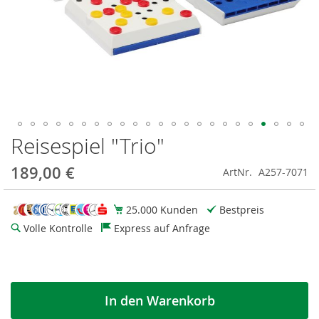
Reisespiel "Trio"
Zum
Anfang
der
189,00 €
ArtNr.
A257-7071
Bildgalerie
springen
25.000 Kunden
Bestpreis
Volle Kontrolle
Express auf Anfrage
In den Warenkorb