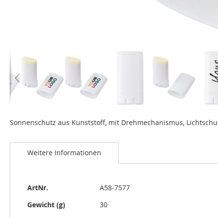
Zum
Anfang
Sonnenschutz aus Kunststoff, mit Drehmechanismus, Lichtschut
der
Bildgalerie
springen
Weitere Informationen
Weitere
ArtNr.
A58-7577
Informationen
Gewicht (g)
30