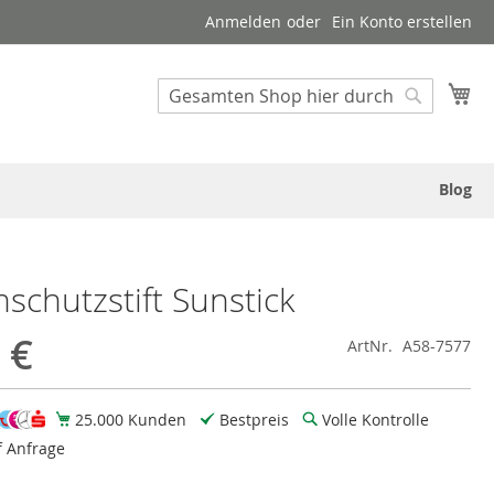
Anmelden
Ein Konto erstellen
Suche
Me
Suche
Blog
schutzstift Sunstick
 €
ArtNr.
A58-7577
25.000 Kunden
Bestpreis
Volle Kontrolle
f Anfrage