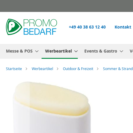
Zum
Inhalt
springen
+49 40 38 63 12 40
Kontakt
Messe & POS
Werbeartikel
Events & Gastro
V
Startseite
Werbeartikel
Outdoor & Freizeit
Sommer & Strand
Zum
Ende
der
Bildgalerie
springen