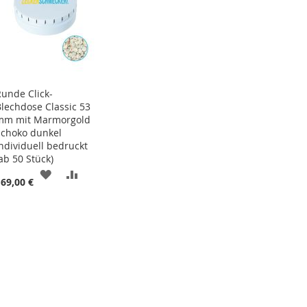
Runde Click-
Blechdose Classic 53
mm mit Marmorgold
Schoko dunkel
individuell bedruckt
ab 50 Stück)
ZUR
ZUR
169,00 €
ISTE
WUNSCHLISTE
VERGLEICHSLISTE
HINZUFÜGEN
HINZUFÜGEN