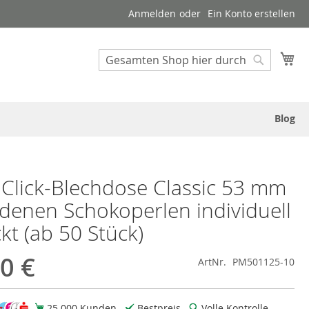
Anmelden
Ein Konto erstellen
Suche
Me
Suche
Blog
Click-Blechdose Classic 53 mm
ldenen Schokoperlen individuell
kt (ab 50 Stück)
0 €
ArtNr.
PM501125-10
25.000 Kunden
Bestpreis
Volle Kontrolle