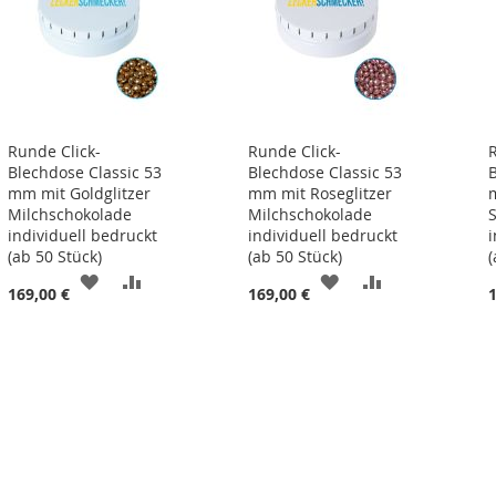
Runde Click-
Runde Click-
Blechdose Classic 53
Blechdose Classic 53
mm mit Goldglitzer
mm mit Roseglitzer
Milchschokolade
Milchschokolade
individuell bedruckt
individuell bedruckt
(ab 50 Stück)
(ab 50 Stück)
(
ZUR
ZUR
ZUR
ZUR
169,00 €
169,00 €
LISTE
WUNSCHLISTE
VERGLEICHSLISTE
WUNSCHLISTE
VERGLEICHSL
N
HINZUFÜGEN
HINZUFÜGEN
HINZUFÜGEN
HINZUFÜGEN