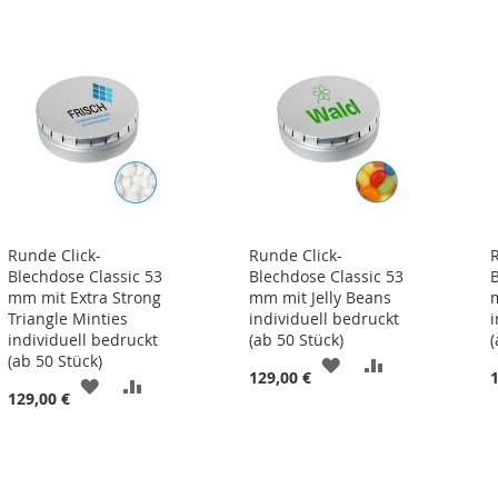
Runde Click-
Runde Click-
Blechdose Classic 53
Blechdose Classic 53
mm mit Extra Strong
mm mit Jelly Beans
Triangle Minties
individuell bedruckt
individuell bedruckt
(ab 50 Stück)
(
(ab 50 Stück)
ZUR
ZUR
129,00 €
ZUR
ZUR
129,00 €
WUNSCHLISTE
VERGLEICHSL
LISTE
WUNSCHLISTE
VERGLEICHSLISTE
HINZUFÜGEN
HINZUFÜGEN
N
HINZUFÜGEN
HINZUFÜGEN