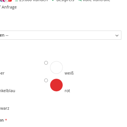
f Anfrage
ber
weiß
nkelblau
rot
hwarz
en