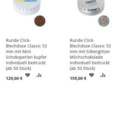
Runde Click-
Runde Click-
Blechdose Classic 53
Blechdose Classic 53
mm mit Mini
mm mit Silberglitzer
Schokoperlen kupfer
Milchschokolade
individuell bedruckt
individuell bedruckt
(ab 50 Stück)
(ab 50 Stück)
ZUR
ZUR
ZUR
ZUR
129,00 €
159,00 €
WUNSCHLISTE
VERGLEICHSLISTE
WUNSCHLISTE
VERGLEICHS
HINZUFÜGEN
HINZUFÜGEN
HINZUFÜGEN
HINZUFÜGE