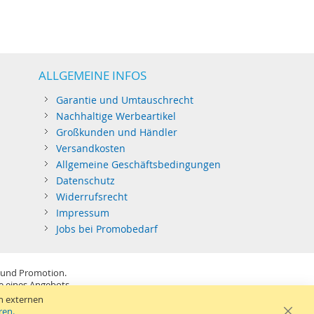
ALLGEMEINE INFOS
Garantie und Umtauschrecht
Nachhaltige Werbeartikel
Großkunden und Händler
Versandkosten
Allgemeine Geschäftsbedingungen
Datenschutz
Widerrufsrecht
Impressum
Jobs bei Promobedarf
 und Promotion.
be eines Angebots.
SB-Sticks: Tagespreise ggf. zzgl. Druckkosten und GEMA.
n externen
ren.