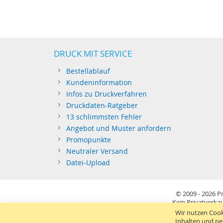
DRUCK MIT SERVICE
Bestellablauf
Kundeninformation
Infos zu Druckverfahren
Druckdaten-Ratgeber
13 schlimmsten Fehler
Angebot und Muster anfordern
Promopunkte
Neutraler Versand
Datei-Upload
© 2009 - 2026
Pr
Kein Privatverkau
Sie richten sich nur an gewerblichen Bedarf (§14 BGB) 
Wir nutzen Cook
Inhalten und pe