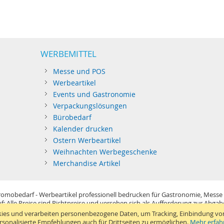
WERBEMITTEL
Messe und POS
Werbeartikel
Events und Gastronomie
Verpackungslösungen
Bürobedarf
Kalender drucken
Ostern Werbeartikel
Weihnachten Werbegeschenke
Merchandise Artikel
omobedarf - Werbeartikel professionell bedrucken für Gastronomie, Messe
f: Alle Preise sind Richtpreise und versehen sich als Aufforderung zur Abga
im Sinne der Preisangabenverordnung und verstehen sich netto zzgl. MwSt. U
ies und verarbeiten personenbezogene Daten, um Tracking, Einbindung vo
Standard-Versand erfolgt kostenlos (Deutsches Festland)
.
rsonalisierte Empfehlungen auch für Drittseiten zu ermöglichen.
Mehr erfah