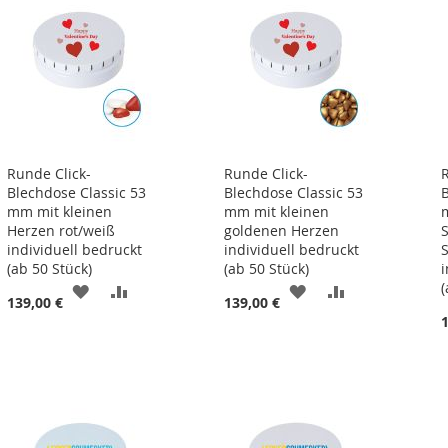
Runde Click-
Runde Click-
Blechdose Classic 53
Blechdose Classic 53
mm mit kleinen
mm mit kleinen
Herzen rot/weiß
goldenen Herzen
individuell bedruckt
individuell bedruckt
(ab 50 Stück)
(ab 50 Stück)
(
ZUR
ZUR
ZUR
ZUR
139,00 €
139,00 €
LISTE
WUNSCHLISTE
VERGLEICHSLISTE
WUNSCHLISTE
VERGLEICHSL
N
HINZUFÜGEN
HINZUFÜGEN
HINZUFÜGEN
HINZUFÜGEN