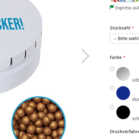
Express au
Stückzahl
Farbe
sil
du
sc
Druckverfahr