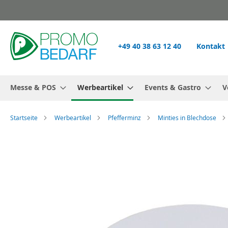
Zum
Inhalt
springen
+49 40 38 63 12 40
Kontakt
Messe & POS
Werbeartikel
Events & Gastro
V
Startseite
Werbeartikel
Pfefferminz
Minties in Blechdose
Zum
Ende
der
Bildgalerie
springen