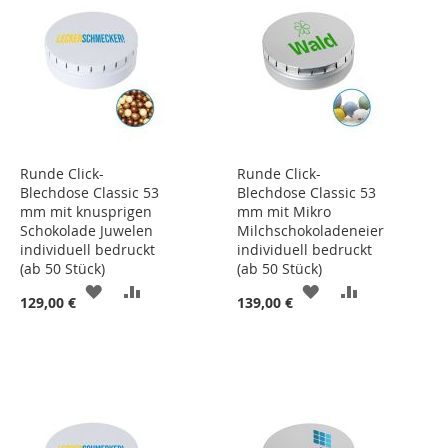
Runde Click-
Runde Click-
Blechdose Classic 53
Blechdose Classic 53
mm mit knusprigen
mm mit Mikro
Schokolade Juwelen
Milchschokoladeneier
individuell bedruckt
individuell bedruckt
(ab 50 Stück)
(ab 50 Stück)
ZUR
ZUR
ZUR
ZUR
129,00 €
139,00 €
WUNSCHLISTE
VERGLEICHSLISTE
WUNSCHLISTE
VERGLEICHS
HINZUFÜGEN
HINZUFÜGEN
HINZUFÜGEN
HINZUFÜGE