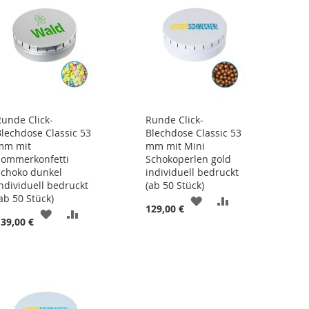
Runde Click-
Runde Click-
Blechdose Classic 53
Blechdose Classic 53
mm mit
mm mit Mini
Sommerkonfetti
Schokoperlen gold
Schoko dunkel
individuell bedruckt
individuell bedruckt
(ab 50 Stück)
ab 50 Stück)
ZUR
ZUR
129,00 €
ZUR
ZUR
139,00 €
ISTE
WUNSCHLISTE
VERGLEICHSLIS
WUNSCHLISTE
VERGLEICHSLISTE
HINZUFÜGEN
HINZUFÜGEN
HINZUFÜGEN
HINZUFÜGEN