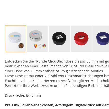
Zum
Anfang
Entdecken Sie die "Runde Click-Blechdose Classic 53 mm mit go
der
bedruckbar ab einer Bestellmenge von 50 Stück! Diese stilvol
Bildgalerie
einer Höhe von 18 mm enthält ca. 25 g erfrischende Minties.
springen
Diese Dose ist mit einer Vielzahl von Geschmacksrichtungen beste
Fruchtherzchen, Kleine Herzen rot/weiß, Roseglitzer Milchscho
Perfekt für Ihre Werbezwecke und in 5 lebendigen Farben erhält
Druckfläche: Ø 45 mm
Preis inkl. aller Nebenkosten, 4-farbigem Digitaldruck auf de