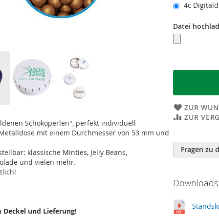
4c Digital
Datei hochla
ZUR WUN
ZUR VER
ldenen Schokoperlen", perfekt individuell
le Metalldose mit einem Durchmesser von 53 mm und
Weitere
Informatione
Fragen zu 
llbar: klassische Minties, Jelly Beans,
kolade und vielen mehr.
lich!
Downloads:
Standsk
m Deckel und Lieferung!