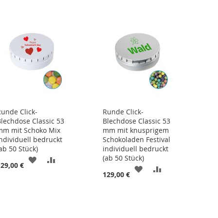
Runde Click-
Runde Click-
Blechdose Classic 53
Blechdose Classic 53
mm mit Schoko Mix
mm mit knusprigem
individuell bedruckt
Schokoladen Festival
ab 50 Stück)
individuell bedruckt
(ab 50 Stück)
ZUR
ZUR
129,00 €
ZUR
ZUR
129,00 €
ISTE
WUNSCHLISTE
VERGLEICHSLISTE
WUNSCHLISTE
VERGLEICHSLIS
HINZUFÜGEN
HINZUFÜGEN
HINZUFÜGEN
HINZUFÜGEN