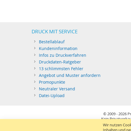
DRUCK MIT SERVICE
Bestellablauf
Kundeninformation
Infos zu Druckverfahren
Druckdaten-Ratgeber
13 schlimmsten Fehler
Angebot und Muster anfordern
Promopunkte
Neutraler Versand
Datei-Upload
© 2009 - 2026
Pr
Kein Privatverkau
Sie richten sich nur an gewerblichen Bedarf (§14 BGB) 
Wir nutzen Cook
Inhalten und pe