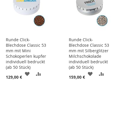
Runde Click-
Runde Click-
Blechdose Classic 53
Blechdose Classic 53
mm mit Mini
mm mit Silberglitzer
Schokoperlen kupfer
Milchschokolade
individuell bedruckt
individuell bedruckt
(ab 50 Stück)
(ab 50 Stück)
ZUR
ZUR
ZUR
ZUR
129,00 €
159,00 €
WUNSCHLISTE
VERGLEICHSLISTE
WUNSCHLISTE
VERGLEICHS
HINZUFÜGEN
HINZUFÜGEN
HINZUFÜGEN
HINZUFÜGE