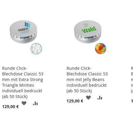
Runde Click-
Runde Click-
Blechdose Classic 53
Blechdose Classic 53
mm mit Extra Strong
mm mit Jelly Beans
Triangle Minties
individuell bedruckt
individuell bedruckt
(ab 50 Stück)
(
(ab 50 Stück)
ZUR
ZUR
129,00 €
ZUR
ZUR
129,00 €
WUNSCHLISTE
VERGLEICHSL
LISTE
WUNSCHLISTE
VERGLEICHSLISTE
HINZUFÜGEN
HINZUFÜGEN
N
HINZUFÜGEN
HINZUFÜGEN