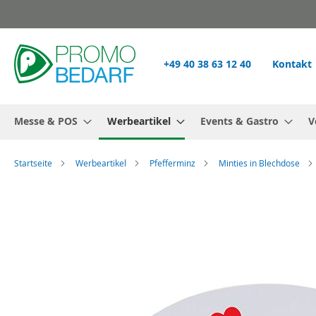
Zum
Inhalt
springen
+49 40 38 63 12 40
Kontakt
Messe & POS
Werbeartikel
Events & Gastro
V
Startseite
Werbeartikel
Pfefferminz
Minties in Blechdose
Zum
Ende
der
Bildgalerie
springen