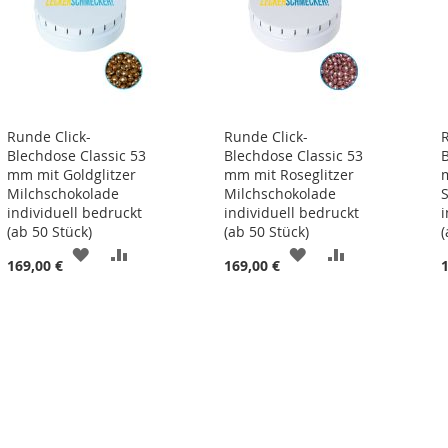
Runde Click-
Runde Click-
Blechdose Classic 53
Blechdose Classic 53
mm mit Goldglitzer
mm mit Roseglitzer
Milchschokolade
Milchschokolade
individuell bedruckt
individuell bedruckt
(ab 50 Stück)
(ab 50 Stück)
(
ZUR
ZUR
ZUR
ZUR
169,00 €
169,00 €
LISTE
WUNSCHLISTE
VERGLEICHSLISTE
WUNSCHLISTE
VERGLEICHSL
N
HINZUFÜGEN
HINZUFÜGEN
HINZUFÜGEN
HINZUFÜGEN