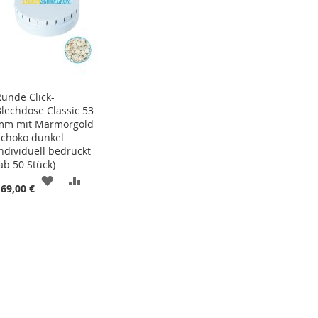
Runde Click-
Blechdose Classic 53
mm mit Marmorgold
Schoko dunkel
individuell bedruckt
ab 50 Stück)
ZUR
ZUR
169,00 €
ISTE
WUNSCHLISTE
VERGLEICHSLISTE
HINZUFÜGEN
HINZUFÜGEN