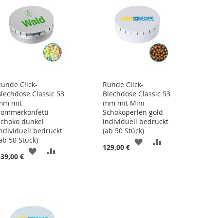
Runde Click-
Runde Click-
Blechdose Classic 53
Blechdose Classic 53
mm mit
mm mit Mini
Sommerkonfetti
Schokoperlen gold
Schoko dunkel
individuell bedruckt
individuell bedruckt
(ab 50 Stück)
ab 50 Stück)
ZUR
ZUR
129,00 €
ZUR
ZUR
139,00 €
ISTE
WUNSCHLISTE
VERGLEICHSLIS
WUNSCHLISTE
VERGLEICHSLISTE
HINZUFÜGEN
HINZUFÜGEN
HINZUFÜGEN
HINZUFÜGEN