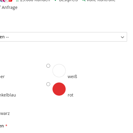
f Anfrage
ber
weiß
nkelblau
rot
hwarz
en