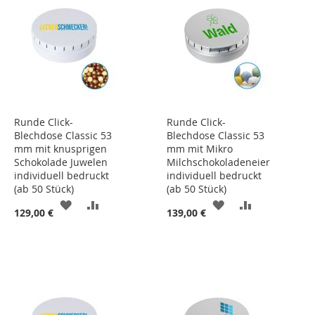
Runde Click-
Runde Click-
Blechdose Classic 53
Blechdose Classic 53
mm mit knusprigen
mm mit Mikro
Schokolade Juwelen
Milchschokoladeneier
individuell bedruckt
individuell bedruckt
(ab 50 Stück)
(ab 50 Stück)
ZUR
ZUR
ZUR
ZUR
129,00 €
139,00 €
WUNSCHLISTE
VERGLEICHSLISTE
WUNSCHLISTE
VERGLEICHS
HINZUFÜGEN
HINZUFÜGEN
HINZUFÜGEN
HINZUFÜGE