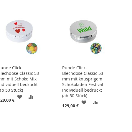
Runde Click-
Runde Click-
Blechdose Classic 53
Blechdose Classic 53
mm mit Schoko Mix
mm mit knusprigem
individuell bedruckt
Schokoladen Festival
ab 50 Stück)
individuell bedruckt
(ab 50 Stück)
ZUR
ZUR
129,00 €
ZUR
ZUR
129,00 €
ISTE
WUNSCHLISTE
VERGLEICHSLISTE
WUNSCHLISTE
VERGLEICHSLIS
HINZUFÜGEN
HINZUFÜGEN
HINZUFÜGEN
HINZUFÜGEN