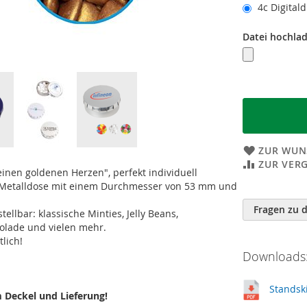
4c Digital
Datei hochla
ZUR WUN
ZUR VER
inen goldenen Herzen", perfekt individuell
le Metalldose mit einem Durchmesser von 53 mm und
Weitere
Informatione
Fragen zu 
llbar: klassische Minties, Jelly Beans,
kolade und vielen mehr.
lich!
Downloads:
Standsk
m Deckel und Lieferung!