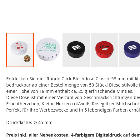
Zum
Anfang
Entdecken Sie die "Runde Click-Blechdose Classic 53 mm mit kle
der
bedruckbar ab einer Bestellmenge von 50 Stück! Diese stilvol
Bildgalerie
einer Höhe von 18 mm enthält ca. 25 g erfrischende Minties.
springen
Diese Dose ist mit einer Vielzahl von Geschmacksrichtungen beste
Fruchtherzchen, Kleine Herzen rot/weiß, Roseglitzer Milchscho
Perfekt für Ihre Werbezwecke und in 5 lebendigen Farben erhält
Druckfläche: Ø 45 mm
Preis inkl. aller Nebenkosten, 4-farbigem Digitaldruck auf de