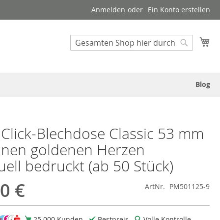
Anmelden
Ein Konto erstellen
Suche
Me
Suche
Blog
Click-Blechdose Classic 53 mm
einen goldenen Herzen
uell bedruckt (ab 50 Stück)
0 €
ArtNr.
PM501125-9
25.000 Kunden
Bestpreis
Volle Kontrolle