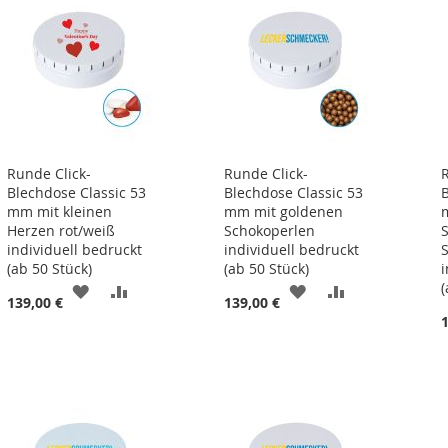
Runde Click-
Runde Click-
Blechdose Classic 53
Blechdose Classic 53
mm mit kleinen
mm mit goldenen
Herzen rot/weiß
Schokoperlen
individuell bedruckt
individuell bedruckt
(ab 50 Stück)
(ab 50 Stück)
(
ZUR
ZUR
ZUR
ZUR
139,00 €
139,00 €
LISTE
WUNSCHLISTE
VERGLEICHSLISTE
WUNSCHLISTE
VERGLEICHSL
N
HINZUFÜGEN
HINZUFÜGEN
HINZUFÜGEN
HINZUFÜGEN