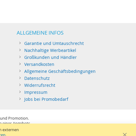
ALLGEMEINE INFOS
Garantie und Umtauschrecht
Nachhaltige Werbeartikel
Großkunden und Händler
Versandkosten
Allgemeine Geschäftsbedingungen
Datenschutz
Widerrufsrecht
Impressum
Jobs bei Promobedarf
 und Promotion.
be eines Angebots.
SB-Sticks: Tagespreise ggf. zzgl. Druckkosten und GEMA.
n externen
ren.