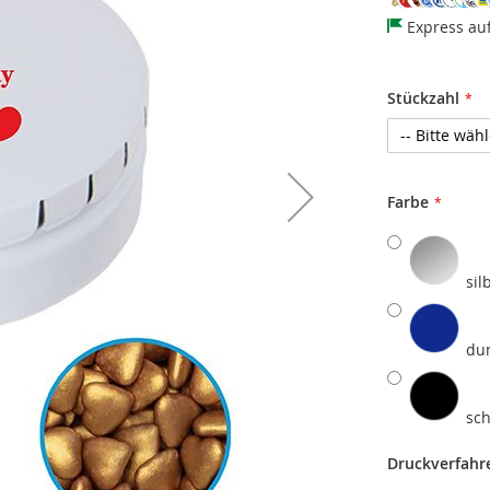
Express au
Stückzahl
Farbe
sil
du
sc
Druckverfahr