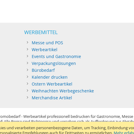
WERBEMITTEL
Messe und POS
Werbeartikel
Events und Gastronomie
Verpackungslösungen
Bürobedarf
Kalender drucken
Ostern Werbeartikel
Weihnachten Werbegeschenke
Merchandise Artikel
omobedarf - Werbeartikel professionell bedrucken für Gastronomie, Messe
f: Alle Preise sind Richtpreise und versehen sich als Aufforderung zur Abga
im Sinne der Preisangabenverordnung und verstehen sich netto zzgl. MwSt. U
ies und verarbeiten personenbezogene Daten, um Tracking, Einbindung vo
Standard-Versand erfolgt kostenlos (Deutsches Festland)
.
rsonalisierte Empfehlungen auch für Drittseiten zu ermöglichen.
Mehr erfah