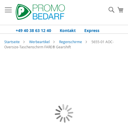
Zum
Inhalt
Such
Me
springen
+49 40 38 63 12 40
Kontakt
Express
Startseite
Werbeartikel
Regenschirme
5655-01 AOC-
Oversize-Taschenschirm FARE® Gearshift
Zum
Ende
der
Bildgalerie
springen