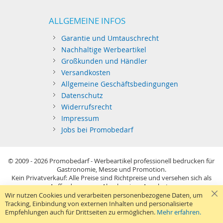
ALLGEMEINE INFOS
Garantie und Umtauschrecht
Nachhaltige Werbeartikel
Großkunden und Händler
Versandkosten
Allgemeine Geschäftsbedingungen
Datenschutz
Widerrufsrecht
Impressum
Jobs bei Promobedarf
© 2009 - 2026
Promobedarf - Werbeartikel professionell bedrucken für
Gastronomie, Messe und Promotion.
Kein Privatverkauf: Alle Preise sind Richtpreise und versehen sich als
Aufforderung zur Abgabe eines Angebots.
Sie richten sich nur an gewerblichen Bedarf (§14 BGB) im Sinne der
Wir nutzen Cookies und verarbeiten personenbezogene Daten, um
Preisangabenverordnung und verstehen sich netto zzgl. MwSt. USB-
Tracking, Einbindung von externen Inhalten und personalisierte
Sticks: Tagespreise ggf. zzgl. Druckkosten und GEMA.
Empfehlungen auch für Drittseiten zu ermöglichen.
Mehr erfahren.
Standard-Versand erfolgt kostenlos (Deutsches Festland)
.