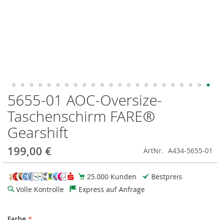
5655-01 AOC-Oversize-
Zum
Anfang
Taschenschirm FARE®
der
Bildgalerie
Gearshift
springen
199,00 €
ArtNr.
A434-5655-01
25.000 Kunden
Bestpreis
Volle Kontrolle
Express auf Anfrage
Farbe