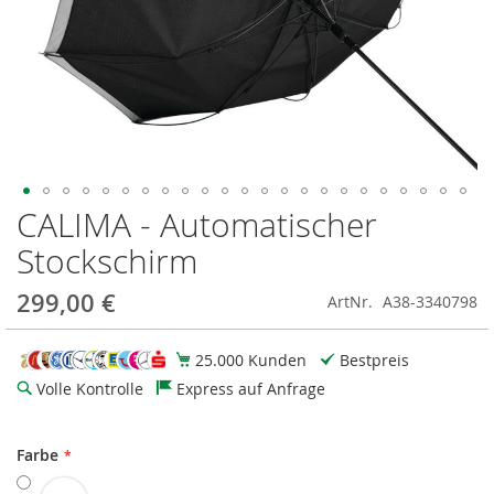
CALIMA - Automatischer
Zum
Anfang
Stockschirm
der
Bildgalerie
299,00 €
ArtNr.
A38-3340798
springen
25.000 Kunden
Bestpreis
Volle Kontrolle
Express auf Anfrage
Farbe