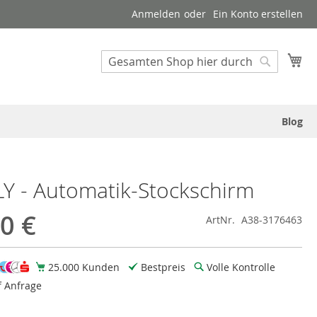
Anmelden
Ein Konto erstellen
Suche
Me
Suche
Blog
 - Automatik-Stockschirm
0 €
ArtNr.
A38-3176463
25.000 Kunden
Bestpreis
Volle Kontrolle
f Anfrage