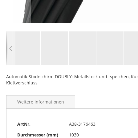
Zum
Anfang
Automatik-Stockschirm DOUBLY: Metallstock und -speichen, Kun
der
Klettverschluss
Bildgalerie
springen
Weitere Informationen
Weitere
ArtNr.
A38-3176463
Informationen
Durchmesser (mm)
1030