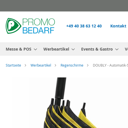
Zum
Inhalt
springen
+49 40 38 63 12 40
Kontakt
Messe & POS
Werbeartikel
Events & Gastro
V
Startseite
Werbeartikel
Regenschirme
DOUBLY - Automatik-
Zum
Ende
der
Bildgalerie
springen