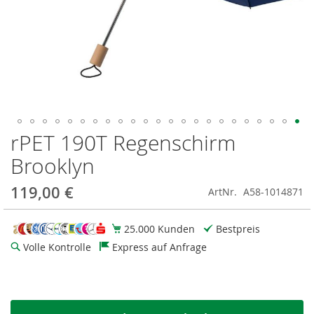
rPET 190T Regenschirm
Zum
Anfang
Brooklyn
der
Bildgalerie
119,00 €
ArtNr.
A58-1014871
springen
25.000 Kunden
Bestpreis
Volle Kontrolle
Express auf Anfrage