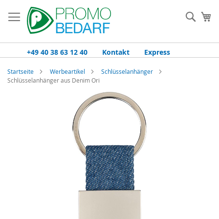
Zum
Inhalt
Such
Me
springen
+49 40 38 63 12 40
Kontakt
Express
Startseite
Werbeartikel
Schlüsselanhänger
Schlüsselanhänger aus Denim Ori
Zum
Ende
der
Bildgalerie
springen