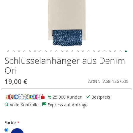
Schlüsselanhänger aus Denim
Zum
Anfang
Ori
der
Bildgalerie
19,00 €
ArtNr.
A58-1267538
springen
25.000 Kunden
Bestpreis
Volle Kontrolle
Express auf Anfrage
Farbe