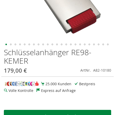
Schlüsselanhänger RE98-
Zum
Anfang
KEMER
der
Bildgalerie
179,00 €
ArtNr.
A82-10180
springen
25.000 Kunden
Bestpreis
Volle Kontrolle
Express auf Anfrage