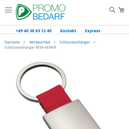
Zum
Inhalt
Such
Me
springen
+49 40 38 63 12 40
Kontakt
Express
Startseite
Werbeartikel
Schlüsselanhänger
Schlüsselanhänger RE98-KEMER
Zum
Ende
der
Bildgalerie
springen