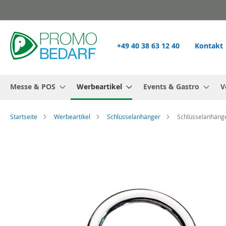
Zum
Inhalt
springen
+49 40 38 63 12 40
Kontakt
Messe & POS
Werbeartikel
Events & Gastro
V
Startseite
Werbeartikel
Schlüsselanhänger
Schlüsselanhäng
Zum
Ende
der
Bildgalerie
springen