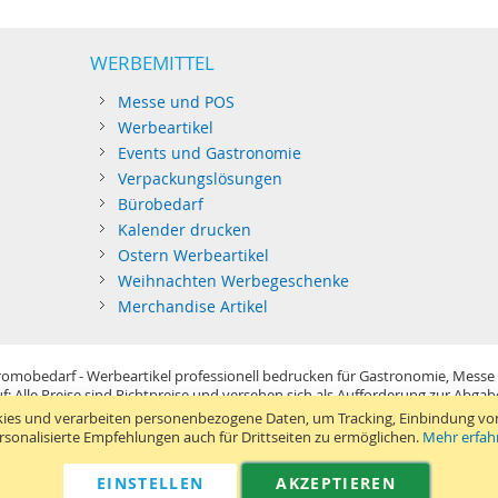
WERBEMITTEL
Messe und POS
Werbeartikel
Events und Gastronomie
Verpackungslösungen
Bürobedarf
Kalender drucken
Ostern Werbeartikel
Weihnachten Werbegeschenke
Merchandise Artikel
omobedarf - Werbeartikel professionell bedrucken für Gastronomie, Messe
f: Alle Preise sind Richtpreise und versehen sich als Aufforderung zur Abga
im Sinne der Preisangabenverordnung und verstehen sich netto zzgl. MwSt. U
ies und verarbeiten personenbezogene Daten, um Tracking, Einbindung vo
Standard-Versand erfolgt kostenlos (Deutsches Festland)
.
rsonalisierte Empfehlungen auch für Drittseiten zu ermöglichen.
Mehr erfah
040 38 63 12 40
Kontaktformular
Telefon:
|
EINSTELLEN
AKZEPTIEREN