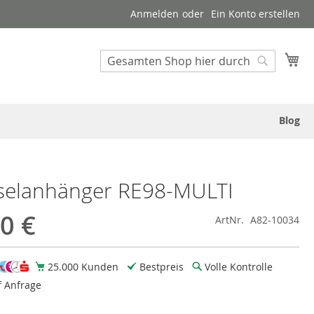
Anmelden
Ein Konto erstellen
Suche
Me
Suche
Blog
selanhänger RE98-MULTI
0 €
ArtNr.
A82-10034
25.000 Kunden
Bestpreis
Volle Kontrolle
f Anfrage