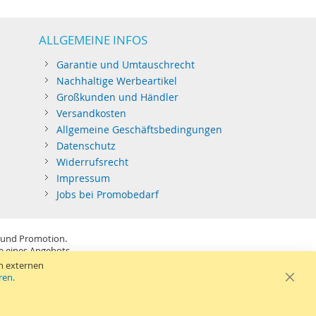
ALLGEMEINE INFOS
Garantie und Umtauschrecht
Nachhaltige Werbeartikel
Großkunden und Händler
Versandkosten
Allgemeine Geschäftsbedingungen
Datenschutz
Widerrufsrecht
Impressum
Jobs bei Promobedarf
 und Promotion.
be eines Angebots.
SB-Sticks: Tagespreise ggf. zzgl. Druckkosten und GEMA.
n externen
ren.