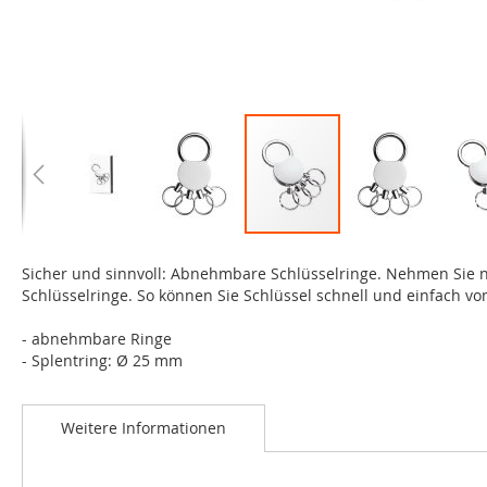
Zum
Anfang
Sicher und sinnvoll: Abnehmbare Schlüsselringe. Nehmen Sie nu
der
Schlüsselringe. So können Sie Schlüssel schnell und einfach v
Bildgalerie
springen
- abnehmbare Ringe
- Splentring: Ø 25 mm
Weitere Informationen