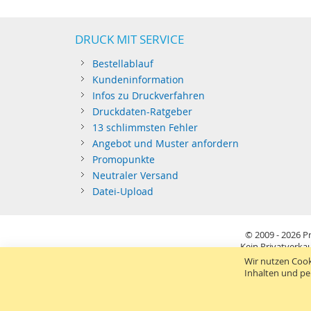
DRUCK MIT SERVICE
Bestellablauf
Kundeninformation
Infos zu Druckverfahren
Druckdaten-Ratgeber
13 schlimmsten Fehler
Angebot und Muster anfordern
Promopunkte
Neutraler Versand
Datei-Upload
© 2009 - 2026
Pr
Kein Privatverkau
Sie richten sich nur an gewerblichen Bedarf (§14 BGB) 
Wir nutzen Cook
Inhalten und pe