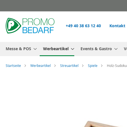
Zum
Inhalt
springen
+49 40 38 63 12 40
Kontakt
Messe & POS
Werbeartikel
Events & Gastro
V
Startseite
Werbeartikel
Streuartikel
Spiele
Holz-Sudoku-
Zum
Ende
der
Bildgalerie
springen