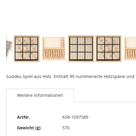
Zum
Anfang
Sudoku-Spiel aus Holz. Enthält 99 nummerierte Holzspäne und
der
Bildgalerie
springen
Weitere Informationen
Weitere
ArtNr.
A58-1097589
Informationen
Gewicht (g)
570