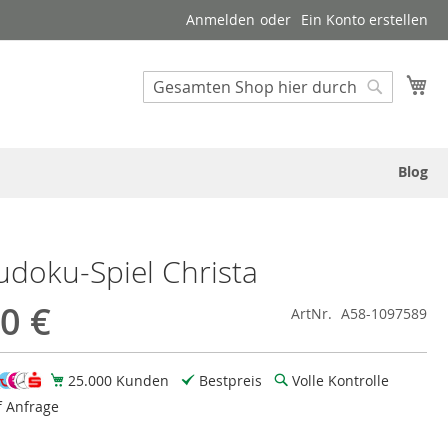
Anmelden
Ein Konto erstellen
Suche
Me
Suche
Blog
udoku-Spiel Christa
0 €
ArtNr.
A58-1097589
25.000 Kunden
Bestpreis
Volle Kontrolle
f Anfrage