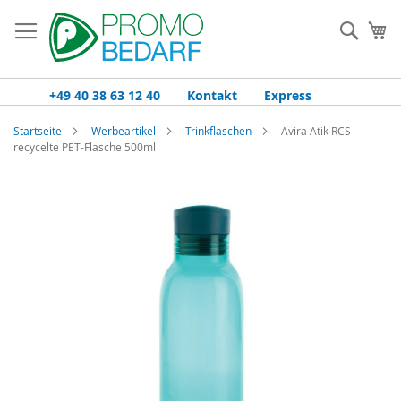
Zum
Inhalt
Such
Me
springen
+49 40 38 63 12 40
Kontakt
Express
Startseite
Werbeartikel
Trinkflaschen
Avira Atik RCS
recycelte PET-Flasche 500ml
Zum
Ende
der
Bildgalerie
springen