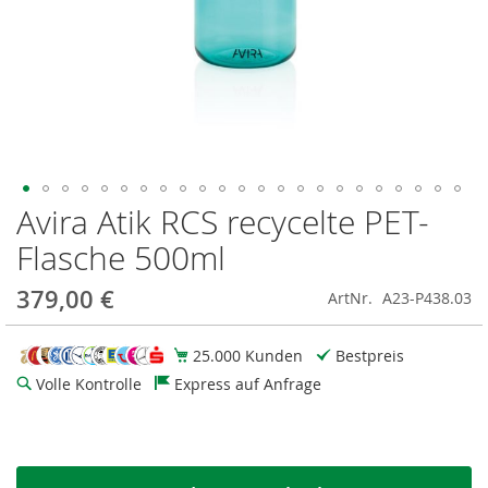
Avira Atik RCS recycelte PET-
Zum
Anfang
Flasche 500ml
der
Bildgalerie
379,00 €
ArtNr.
A23-P438.03
springen
25.000 Kunden
Bestpreis
Volle Kontrolle
Express auf Anfrage