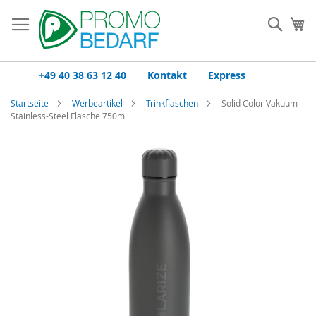
Zum
Inhalt
Such
Me
springen
+49 40 38 63 12 40
Kontakt
Express
Startseite
Werbeartikel
Trinkflaschen
Solid Color Vakuum
Stainless-Steel Flasche 750ml
Zum
Ende
der
Bildgalerie
springen