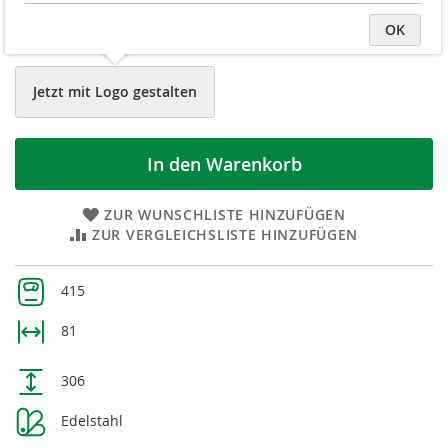
weiß (± PMS White)
OK
navy blau (± PMS 7546C)
Jetzt mit Logo gestalten
In den Warenkorb
ZUR WUNSCHLISTE HINZUFÜGEN
ZUR VERGLEICHSLISTE HINZUFÜGEN
Weitere
415
Informationen
81
306
Edelstahl