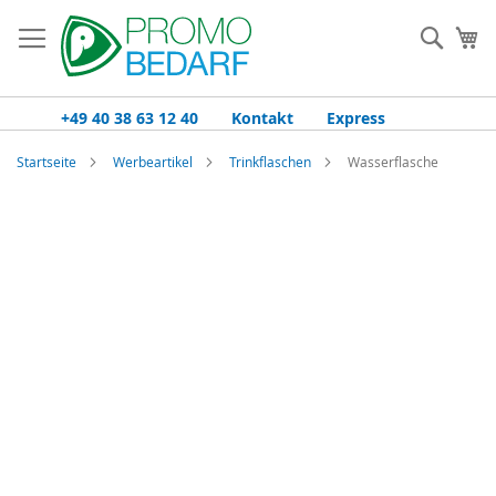
Zum
Inhalt
Such
Me
springen
+49 40 38 63 12 40
Kontakt
Express
Startseite
Werbeartikel
Trinkflaschen
Wasserflasche
Zum
Ende
der
Bildgalerie
springen