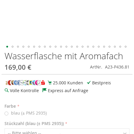
Wasserflasche mit Aromafach
Zum
Anfang
der
169,00 €
ArtNr.
A23-P436.81
Bildgalerie
springen
25.000 Kunden
Bestpreis
Volle Kontrolle
Express auf Anfrage
Farbe
blau (± PMS 2935)
Stückzahl (blau (± PMS 2935))