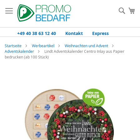
Zum
Inhalt
Such
Me
springen
+49 40 38 63 12 40
Kontakt
Express
Startseite
Werbeartikel
Weihnachten und Advent
Adventskalender
Lindt Adventskalender Centro Inlay aus Papier
bedrucken (ab 100 Stück)
Zum
Ende
der
Bildgalerie
springen