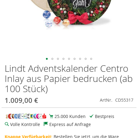
Lindt Adventskalender Centro
Zum
Anfang
Inlay aus Papier bedrucken (ab
der
Bildgalerie
100 Stück)
springen
1.009,00 €
ArtNr.
CD55317
25.000 Kunden
Bestpreis
Volle Kontrolle
Express auf Anfrage
Knappe Verfügbarkeit:
Bestellen Sie jetzt, um die Ware