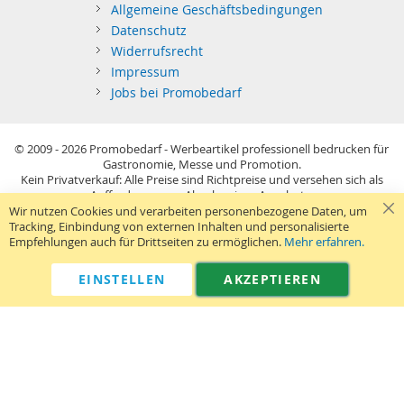
Allgemeine Geschäftsbedingungen
Datenschutz
Widerrufsrecht
Impressum
Jobs bei Promobedarf
© 2009 - 2026
Promobedarf - Werbeartikel professionell bedrucken für
Gastronomie, Messe und Promotion.
Kein Privatverkauf: Alle Preise sind Richtpreise und versehen sich als
Aufforderung zur Abgabe eines Angebots.
Sie richten sich nur an gewerblichen Bedarf (§14 BGB) im Sinne der
Wir nutzen Cookies und verarbeiten personenbezogene Daten, um
Preisangabenverordnung und verstehen sich netto zzgl. MwSt. USB-
Tracking, Einbindung von externen Inhalten und personalisierte
Sticks: Tagespreise ggf. zzgl. Druckkosten und GEMA.
Empfehlungen auch für Drittseiten zu ermöglichen.
Mehr erfahren.
Standard-Versand erfolgt kostenlos (Deutsches Festland)
.
040 38 63 12 40
Kontaktformular
Telefon:
|
EINSTELLEN
AKZEPTIEREN