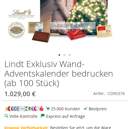
Lindt Exklusiv Wand-
Zum
Anfang
Adventskalender bedrucken
der
Bildgalerie
(ab 100 Stück)
springen
1.029,00 €
ArtNr.
CD95376
25.000 Kunden
Bestpreis
Volle Kontrolle
Express auf Anfrage
Knappe Verfügbarkeit:
Bestellen Sie jetzt, um die Ware