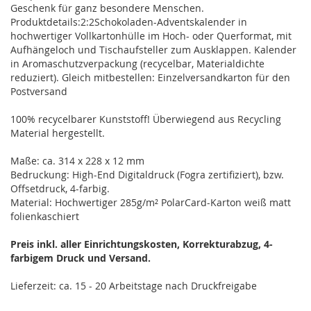
Geschenk für ganz besondere Menschen.
Produktdetails:2:2Schokoladen-Adventskalender in
hochwertiger Vollkartonhülle im Hoch- oder Querformat, mit
Aufhängeloch und Tischaufsteller zum Ausklappen. Kalender
in Aromaschutzverpackung (recycelbar, Materialdichte
reduziert). Gleich mitbestellen: Einzelversandkarton für den
Postversand
100% recycelbarer Kunststoff! Überwiegend aus Recycling
Material hergestellt.
Maße: ca. 314 x 228 x 12 mm
Bedruckung: High-End Digitaldruck (Fogra zertifiziert), bzw.
Offsetdruck, 4-farbig.
Material: Hochwertiger 285g/m² PolarCard-Karton weiß matt
folienkaschiert
Preis inkl. aller Einrichtungskosten, Korrekturabzug, 4-
farbigem Druck und Versand.
Lieferzeit: ca. 15 - 20 Arbeitstage nach Druckfreigabe