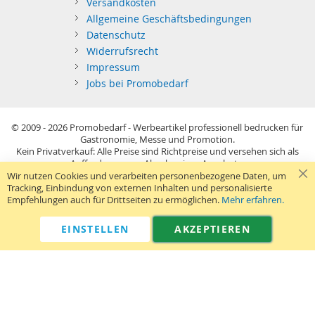
Versandkosten
Allgemeine Geschäftsbedingungen
Datenschutz
Widerrufsrecht
Impressum
Jobs bei Promobedarf
© 2009 - 2026
Promobedarf - Werbeartikel professionell bedrucken für
Gastronomie, Messe und Promotion.
Kein Privatverkauf: Alle Preise sind Richtpreise und versehen sich als
Aufforderung zur Abgabe eines Angebots.
Sie richten sich nur an gewerblichen Bedarf (§14 BGB) im Sinne der
Wir nutzen Cookies und verarbeiten personenbezogene Daten, um
Preisangabenverordnung und verstehen sich netto zzgl. MwSt. USB-
Tracking, Einbindung von externen Inhalten und personalisierte
Sticks: Tagespreise ggf. zzgl. Druckkosten und GEMA.
Empfehlungen auch für Drittseiten zu ermöglichen.
Mehr erfahren.
Standard-Versand erfolgt kostenlos (Deutsches Festland)
.
040 38 63 12 40
Kontaktformular
Telefon:
|
EINSTELLEN
AKZEPTIEREN