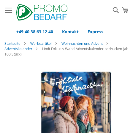
Zum
Inhalt
Such
Me
springen
+49 40 38 63 12 40
Kontakt
Express
Startseite
Werbeartikel
Weihnachten und Advent
Adventskalender
Lindt Exklusiv Wand-Adventskalender bedrucken (ab
100 Stück)
Zum
Ende
der
Bildgalerie
springen