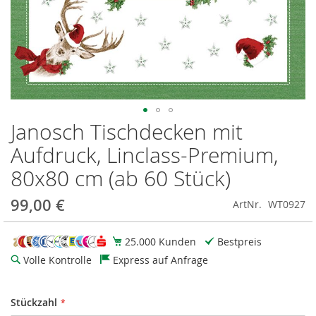
Janosch Tischdecken mit
Zum
Anfang
Aufdruck, Linclass-Premium,
der
Bildgalerie
80x80 cm (ab 60 Stück)
springen
99,00 €
ArtNr.
WT0927
25.000 Kunden
Bestpreis
Volle Kontrolle
Express auf Anfrage
Stückzahl