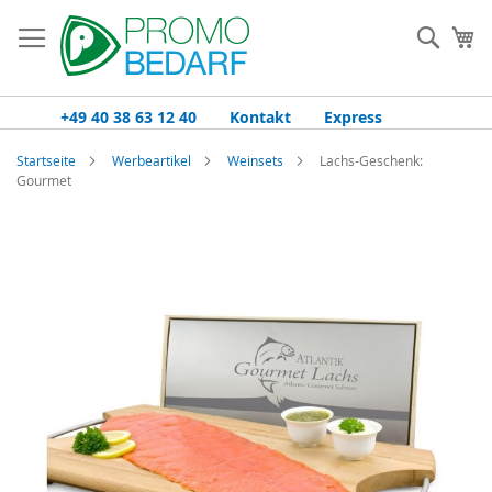
Zum
Inhalt
Such
Me
springen
+49 40 38 63 12 40
Kontakt
Express
Startseite
Werbeartikel
Weinsets
Lachs-Geschenk:
Gourmet
Zum
Ende
der
Bildgalerie
springen