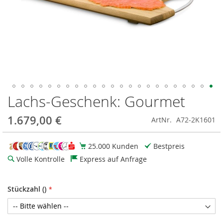
Lachs-Geschenk: Gourmet
Zum
Anfang
der
1.679,00 €
ArtNr.
A72-2K1601
Bildgalerie
springen
25.000 Kunden
Bestpreis
Volle Kontrolle
Express auf Anfrage
Stückzahl ()