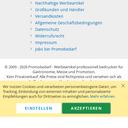
Nachhaltige Werbeartikel
Großkunden und Händler
Versandkosten
Allgemeine Geschäftsbedingungen
Datenschutz
Widerrufsrecht
Impressum
Jobs bei Promobedarf
© 2009 - 2026
Promobedarf - Werbeartikel professionell bedrucken für
Gastronomie, Messe und Promotion.
Kein Privatverkauf: Alle Preise sind Richtpreise und versehen sich als
Aufforderung zur Abgabe eines Angebots.
Sie richten sich nur an gewerblichen Bedarf (§14 BGB) im Sinne der
Wir nutzen Cookies und verarbeiten personenbezogene Daten, um
Preisangabenverordnung und verstehen sich netto zzgl. MwSt. USB-
Tracking, Einbindung von externen Inhalten und personalisierte
Sticks: Tagespreise ggf. zzgl. Druckkosten und GEMA.
Empfehlungen auch für Drittseiten zu ermöglichen.
Mehr erfahren.
Standard-Versand erfolgt kostenlos (Deutsches Festland)
.
040 38 63 12 40
Kontaktformular
Telefon:
|
EINSTELLEN
AKZEPTIEREN