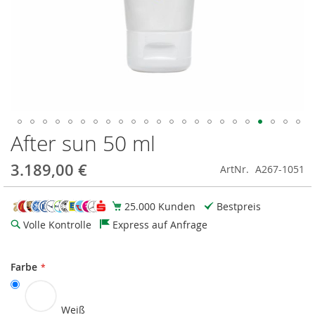
After sun 50 ml
Zum
Anfang
der
3.189,00 €
ArtNr.
A267-1051
Bildgalerie
springen
25.000 Kunden
Bestpreis
Volle Kontrolle
Express auf Anfrage
Farbe
Weiß