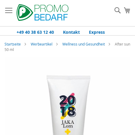
Zum
Inhalt
Such
Me
springen
+49 40 38 63 12 40
Kontakt
Express
Startseite
Werbeartikel
Wellness und Gesundheit
After sun
50 ml
Zum
Ende
der
Bildgalerie
springen