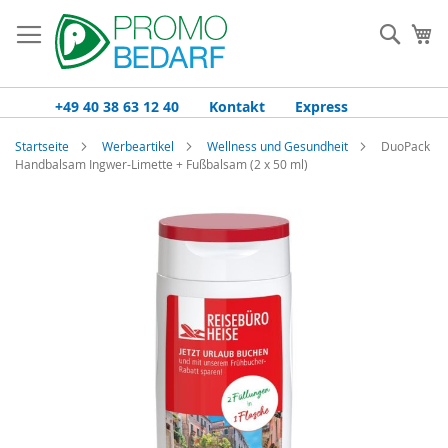
Zum
Inhalt
Such
Me
springen
+49 40 38 63 12 40
Kontakt
Express
Startseite
Werbeartikel
Wellness und Gesundheit
DuoPack
Handbalsam Ingwer-Limette + Fußbalsam (2 x 50 ml)
Zum
Ende
der
Bildgalerie
springen