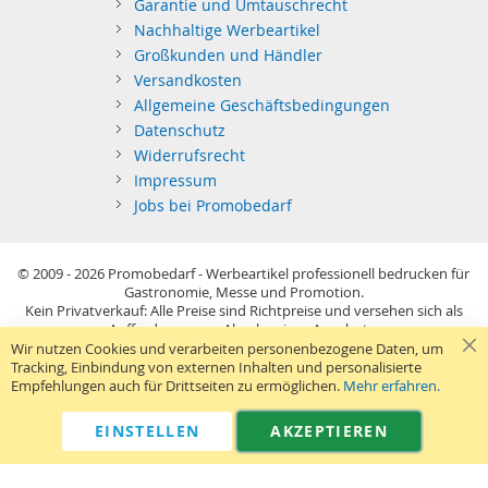
Garantie und Umtauschrecht
Nachhaltige Werbeartikel
Großkunden und Händler
Versandkosten
Allgemeine Geschäftsbedingungen
Datenschutz
Widerrufsrecht
Impressum
Jobs bei Promobedarf
© 2009 - 2026
Promobedarf - Werbeartikel professionell bedrucken für
Gastronomie, Messe und Promotion.
Kein Privatverkauf: Alle Preise sind Richtpreise und versehen sich als
Aufforderung zur Abgabe eines Angebots.
Sie richten sich nur an gewerblichen Bedarf (§14 BGB) im Sinne der
Wir nutzen Cookies und verarbeiten personenbezogene Daten, um
Preisangabenverordnung und verstehen sich netto zzgl. MwSt. USB-
Tracking, Einbindung von externen Inhalten und personalisierte
Sticks: Tagespreise ggf. zzgl. Druckkosten und GEMA.
Empfehlungen auch für Drittseiten zu ermöglichen.
Mehr erfahren.
Standard-Versand erfolgt kostenlos (Deutsches Festland)
.
040 38 63 12 40
Kontaktformular
Telefon:
|
EINSTELLEN
AKZEPTIEREN