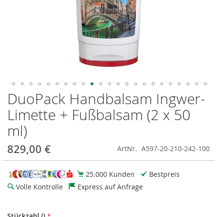
DuoPack Handbalsam Ingwer-
Zum
Anfang
Limette + Fußbalsam (2 x 50
der
Bildgalerie
ml)
springen
829,00 €
ArtNr.
A597-20-210-242-100
25.000 Kunden
Bestpreis
Volle Kontrolle
Express auf Anfrage
Stückzahl ()