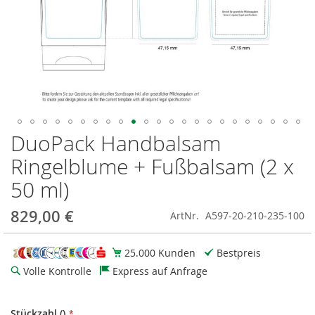
DuoPack Handbalsam
Zum
Anfang
Ringelblume + Fußbalsam (2 x
der
Bildgalerie
50 ml)
springen
829,00 €
ArtNr.
A597-20-210-235-100
25.000 Kunden
Bestpreis
Volle Kontrolle
Express auf Anfrage
Stückzahl ()