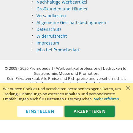
Nachhaltige Werbeartikel
Großkunden und Händler
Versandkosten
Allgemeine Geschäftsbedingungen
Datenschutz
Widerrufsrecht
Impressum
Jobs bei Promobedarf
© 2009 - 2026
Promobedarf - Werbeartikel professionell bedrucken für
Gastronomie, Messe und Promotion.
Kein Privatverkauf: Alle Preise sind Richtpreise und versehen sich als
Aufforderung zur Abgabe eines Angebots.
Sie richten sich nur an gewerblichen Bedarf (§14 BGB) im Sinne der
Wir nutzen Cookies und verarbeiten personenbezogene Daten, um
Preisangabenverordnung und verstehen sich netto zzgl. MwSt. USB-
Tracking, Einbindung von externen Inhalten und personalisierte
Sticks: Tagespreise ggf. zzgl. Druckkosten und GEMA.
Empfehlungen auch für Drittseiten zu ermöglichen.
Mehr erfahren.
Standard-Versand erfolgt kostenlos (Deutsches Festland)
.
040 38 63 12 40
Kontaktformular
Telefon:
|
EINSTELLEN
AKZEPTIEREN