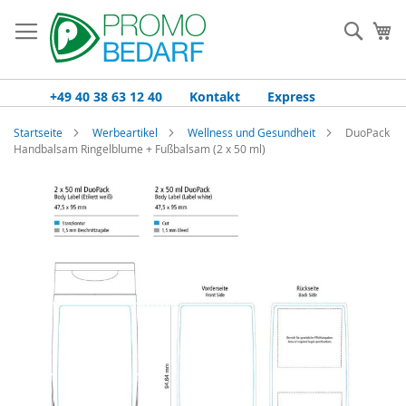
Zum
Inhalt
Such
Me
springen
+49 40 38 63 12 40
Kontakt
Express
Startseite
Werbeartikel
Wellness und Gesundheit
DuoPack
Handbalsam Ringelblume + Fußbalsam (2 x 50 ml)
Zum
Ende
der
Bildgalerie
springen