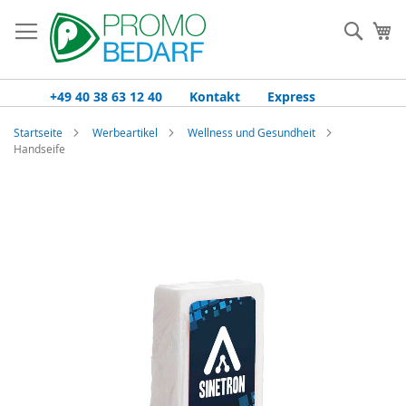
Zum
Inhalt
Such
Me
springen
+49 40 38 63 12 40
Kontakt
Express
Startseite
Werbeartikel
Wellness und Gesundheit
Handseife
Zum
Ende
der
Bildgalerie
springen