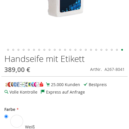
Handseife mit Etikett
Zum
Anfang
der
389,00 €
ArtNr.
A267-8041
Bildgalerie
springen
25.000 Kunden
Bestpreis
Volle Kontrolle
Express auf Anfrage
Farbe
Weiß