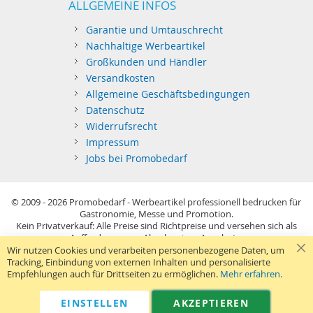
ALLGEMEINE INFOS
Garantie und Umtauschrecht
Nachhaltige Werbeartikel
Großkunden und Händler
Versandkosten
Allgemeine Geschäftsbedingungen
Datenschutz
Widerrufsrecht
Impressum
Jobs bei Promobedarf
© 2009 - 2026
Promobedarf - Werbeartikel professionell bedrucken für
Gastronomie, Messe und Promotion.
Kein Privatverkauf: Alle Preise sind Richtpreise und versehen sich als
Aufforderung zur Abgabe eines Angebots.
Sie richten sich nur an gewerblichen Bedarf (§14 BGB) im Sinne der
Wir nutzen Cookies und verarbeiten personenbezogene Daten, um
Preisangabenverordnung und verstehen sich netto zzgl. MwSt. USB-
Tracking, Einbindung von externen Inhalten und personalisierte
Sticks: Tagespreise ggf. zzgl. Druckkosten und GEMA.
Empfehlungen auch für Drittseiten zu ermöglichen.
Mehr erfahren.
Standard-Versand erfolgt kostenlos (Deutsches Festland)
.
040 38 63 12 40
Kontaktformular
Telefon:
|
EINSTELLEN
AKZEPTIEREN