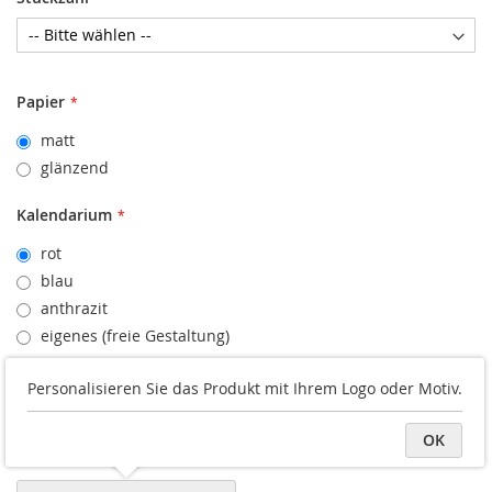
Papier
matt
glänzend
Kalendarium
rot
blau
anthrazit
eigenes (freie Gestaltung)
Druckvorschau
Personalisieren Sie das Produkt mit Ihrem Logo oder Motiv.
Logo/Grafik hochladen
OK
Datei später hochladen