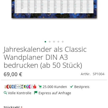
Jahreskalender als Classic
Zum
Anfang
Wandplaner DIN A3
der
Bildgalerie
bedrucken (ab 50 Stück)
springen
69,00 €
ArtNr.
SP1004
25.000 Kunden
Bestpreis
Volle Kontrolle
Express auf Anfrage
Stückzahl