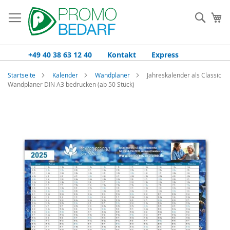
Zum
Inhalt
Such
Me
springen
+49 40 38 63 12 40
Kontakt
Express
Startseite
Kalender
Wandplaner
Jahreskalender als Classic
Wandplaner DIN A3 bedrucken (ab 50 Stück)
Zum
Ende
der
Bildgalerie
springen