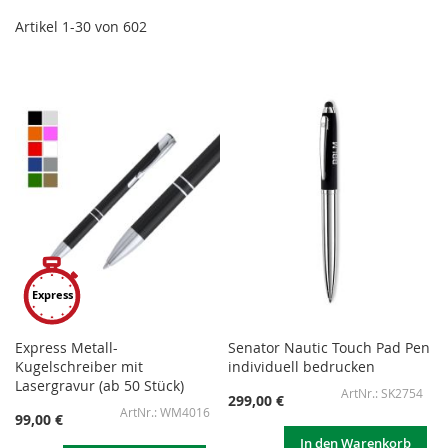
Artikel
1
-
30
von
602
Express
Express Metall-
Senator Nautic Touch Pad Pen
Kugelschreiber mit
individuell bedrucken
Lasergravur (ab 50 Stück)
SK2754
299,00 €
WM4016
99,00 €
In den Warenkorb