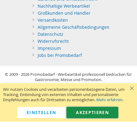
Nachhaltige Werbeartikel
Großkunden und Händler
Versandkosten
Allgemeine Geschäftsbedingungen
Datenschutz
Widerrufsrecht
Impressum
Jobs bei Promobedarf
© 2009 - 2026
Promobedarf - Werbeartikel professionell bedrucken für
Gastronomie, Messe und Promotion.
Kein Privatverkauf: Alle Preise sind Richtpreise und versehen sich als
Wir nutzen Cookies und verarbeiten personenbezogene Daten, um
Aufforderung zur Abgabe eines Angebots.
Tracking, Einbindung von externen Inhalten und personalisierte
Sie richten sich nur an gewerblichen Bedarf (§14 BGB) im Sinne der
Empfehlungen auch für Drittseiten zu ermöglichen.
Mehr erfahren.
Preisangabenverordnung und verstehen sich netto zzgl. MwSt. USB-
Sticks: Tagespreise ggf. zzgl. Druckkosten und GEMA.
Standard-Versand erfolgt kostenlos (Deutsches Festland)
.
EINSTELLEN
AKZEPTIEREN
040 38 63 12 40
Kontaktformular
Telefon:
|