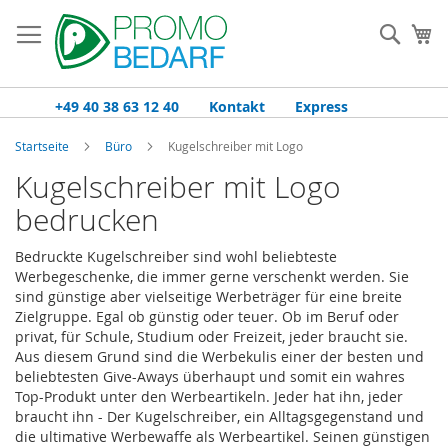
Zum
Inhalt
Such
Me
springen
+49 40 38 63 12 40
Kontakt
Express
Startseite
Büro
Kugelschreiber mit Logo
Kugelschreiber mit Logo
bedrucken
Bedruckte Kugelschreiber sind wohl beliebteste
Werbegeschenke, die immer gerne verschenkt werden. Sie
sind günstige aber vielseitige Werbeträger für eine breite
Zielgruppe. Egal ob günstig oder teuer. Ob im Beruf oder
privat, für Schule, Studium oder Freizeit, jeder braucht sie.
Aus diesem Grund sind die Werbekulis einer der besten und
beliebtesten Give-Aways überhaupt und somit ein wahres
Top-Produkt unter den Werbeartikeln. Jeder hat ihn, jeder
braucht ihn - Der Kugelschreiber, ein Alltagsgegenstand und
die ultimative Werbewaffe als Werbeartikel. Seinen günstigen