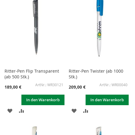
HINZUFÜGEN
HINZUFÜGEN
HINZUFÜGEN
HINZUFÜGEN
Ritter-Pen Flip Transparent
Ritter-Pen Twister (ab 1000
(ab 500 Stk.)
Stk.)
WR30121
WR00040
189,00 €
209,00 €
In den Warenkorb
In den Warenkorb
ZUR
ZUR
ZUR
ZUR
WUNSCHLISTE
VERGLEICHSLISTE
WUNSCHLISTE
VERGLEICHSLISTE
HINZUFÜGEN
HINZUFÜGEN
HINZUFÜGEN
HINZUFÜGEN