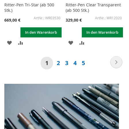
Ritter-Pen Tri-Star (ab 500
Ritter-Pen Clear Transparent
Stk.)
(ab 500 Stk.)
WR03530
WR12020
669,00 €
329,00 €
In den Warenkorb
In den Warenkorb
ZUR
ZUR
ZUR
ZUR
WUNSCHLISTE
VERGLEICHSLISTE
WUNSCHLISTE
VERGLEICHSLISTE
Seite
Sei
Wei
Sie
Seite
Seite
Seite
Seite
1
2
3
4
5
HINZUFÜGEN
HINZUFÜGEN
HINZUFÜGEN
HINZUFÜGEN
lesen
gerade
die
Seite