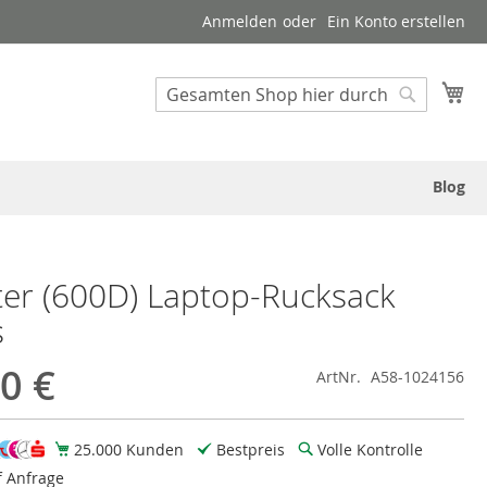
Anmelden
Ein Konto erstellen
Suche
Me
Suche
Blog
ter (600D) Laptop-Rucksack
s
0 €
ArtNr.
A58-1024156
25.000 Kunden
Bestpreis
Volle Kontrolle
f Anfrage