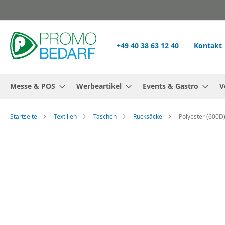
Zum
Inhalt
springen
+49 40 38 63 12 40
Kontakt
Messe & POS
Werbeartikel
Events & Gastro
V
Startseite
Textilien
Taschen
Rucksäcke
Polyester (600D
Zum
Ende
der
Bildgalerie
springen