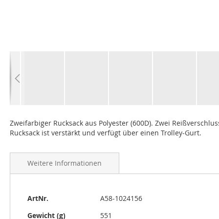
Zum
Anfang
Zweifarbiger Rucksack aus Polyester (600D). Zwei Reißverschlu
der
Rucksack ist verstärkt und verfügt über einen Trolley-Gurt.
Bildgalerie
springen
Weitere Informationen
Weitere
ArtNr.
A58-1024156
Informationen
Gewicht (g)
551