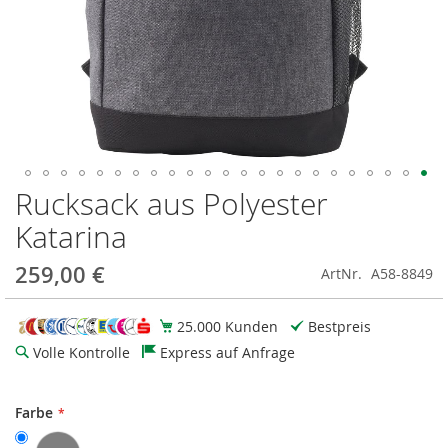
Rucksack aus Polyester
Zum
Anfang
Katarina
der
Bildgalerie
259,00 €
ArtNr.
A58-8849
springen
25.000 Kunden
Bestpreis
Volle Kontrolle
Express auf Anfrage
Farbe