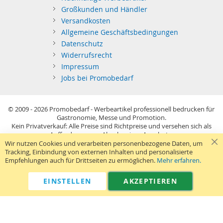
Großkunden und Händler
Versandkosten
Allgemeine Geschäftsbedingungen
Datenschutz
Widerrufsrecht
Impressum
Jobs bei Promobedarf
© 2009 - 2026
Promobedarf - Werbeartikel professionell bedrucken für
Gastronomie, Messe und Promotion.
Kein Privatverkauf: Alle Preise sind Richtpreise und versehen sich als
Aufforderung zur Abgabe eines Angebots.
Sie richten sich nur an gewerblichen Bedarf (§14 BGB) im Sinne der
Wir nutzen Cookies und verarbeiten personenbezogene Daten, um
Preisangabenverordnung und verstehen sich netto zzgl. MwSt. USB-
Tracking, Einbindung von externen Inhalten und personalisierte
Sticks: Tagespreise ggf. zzgl. Druckkosten und GEMA.
Empfehlungen auch für Drittseiten zu ermöglichen.
Mehr erfahren.
Standard-Versand erfolgt kostenlos (Deutsches Festland)
.
040 38 63 12 40
Kontaktformular
Telefon:
|
EINSTELLEN
AKZEPTIEREN