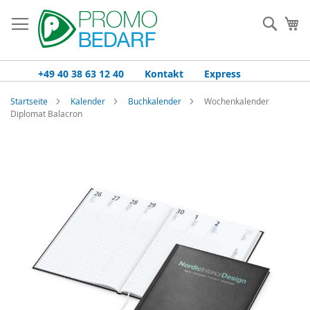
Zum
Inhalt
Such
Me
springen
+49 40 38 63 12 40
Kontakt
Express
Startseite
Kalender
Buchkalender
Wochenkalender
Diplomat Balacron
Zum
Ende
der
Bildgalerie
springen