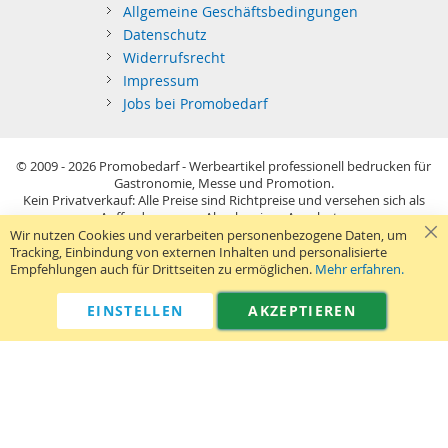
Allgemeine Geschäftsbedingungen
Datenschutz
Widerrufsrecht
Impressum
Jobs bei Promobedarf
© 2009 - 2026
Promobedarf - Werbeartikel professionell bedrucken für
Gastronomie, Messe und Promotion.
Kein Privatverkauf: Alle Preise sind Richtpreise und versehen sich als
Aufforderung zur Abgabe eines Angebots.
Sie richten sich nur an gewerblichen Bedarf (§14 BGB) im Sinne der
Wir nutzen Cookies und verarbeiten personenbezogene Daten, um
Preisangabenverordnung und verstehen sich netto zzgl. MwSt. USB-
Tracking, Einbindung von externen Inhalten und personalisierte
Sticks: Tagespreise ggf. zzgl. Druckkosten und GEMA.
Empfehlungen auch für Drittseiten zu ermöglichen.
Mehr erfahren.
Standard-Versand erfolgt kostenlos (Deutsches Festland)
.
040 38 63 12 40
Kontaktformular
Telefon:
|
EINSTELLEN
AKZEPTIEREN