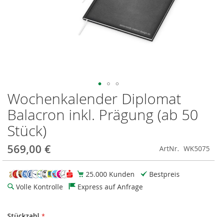
Wochenkalender Diplomat
Zum
Anfang
Balacron inkl. Prägung (ab 50
der
Bildgalerie
Stück)
springen
569,00 €
ArtNr.
WK5075
25.000 Kunden
Bestpreis
Volle Kontrolle
Express auf Anfrage
Stückzahl