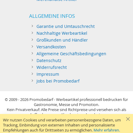
ALLGEMEINE INFOS
Garantie und Umtauschrecht
Nachhaltige Werbeartikel
Großkunden und Händler
Versandkosten
Allgemeine Geschäftsbedingungen
Datenschutz
Widerrufsrecht
Impressum
Jobs bei Promobedarf
© 2009 - 2026
Promobedarf - Werbeartikel professionell bedrucken für
Gastronomie, Messe und Promotion.
Kein Privatverkauf: Alle Preise sind Richtpreise und versehen sich als
Aufforderung zur Abgabe eines Angebots.
Sie richten sich nur an gewerblichen Bedarf (§14 BGB) im Sinne der
Wir nutzen Cookies und verarbeiten personenbezogene Daten, um
Preisangabenverordnung und verstehen sich netto zzgl. MwSt. USB-
Tracking, Einbindung von externen Inhalten und personalisierte
Sticks: Tagespreise ggf. zzgl. Druckkosten und GEMA.
Empfehlungen auch für Drittseiten zu ermöglichen.
Mehr erfahren.