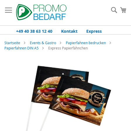
Zum
Inhalt
Such
Me
springen
+49 40 38 63 12 40
Kontakt
Express
Startseite
Events & Gastro
Papierfahnen bedrucken
Papierfahnen DIN A5
Express Papierfähnchen
Zum
Ende
der
Bildgalerie
springen