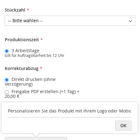
Stückzahl
Produktionszeit
3 Arbeitstage
Gilt für Auftragsklarheit bis 12 Uhr
Korrekturabzug
Direkt drucken (ohne
Verzögerung)
Freigabe PDF erstellen (+1 Tag)
+
20,00 €
Druckvorschau
Personalisieren Sie das Produkt mit Ihrem Logo oder Motiv.
Vorder/Rückseite hochladen
OK
Datei später hochladen