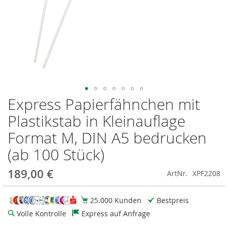
Express Papierfähnchen mit
Zum
Anfang
Plastikstab in Kleinauflage
der
Bildgalerie
Format M, DIN A5 bedrucken
springen
(ab 100 Stück)
189,00 €
ArtNr.
XPF2208
25.000 Kunden
Bestpreis
Volle Kontrolle
Express auf Anfrage