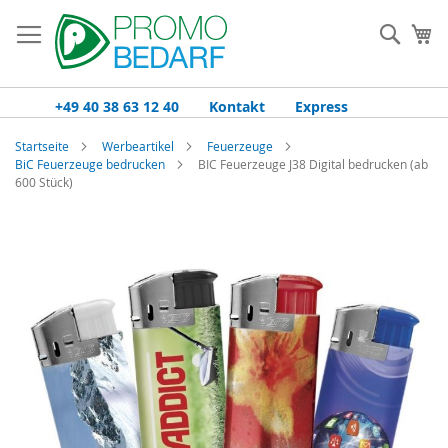
Zum
Inhalt
Such
Me
springen
+49 40 38 63 12 40
Kontakt
Express
Startseite
Werbeartikel
Feuerzeuge
BiC Feuerzeuge bedrucken
BIC Feuerzeuge J38 Digital bedrucken (ab
600 Stück)
Zum
Ende
der
Bildgalerie
springen