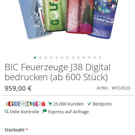
BIC Feuerzeuge J38 Digital
Zum
Anfang
bedrucken (ab 600 Stück)
der
Bildgalerie
959,00 €
ArtNr.
WF2452D
springen
25.000 Kunden
Bestpreis
Volle Kontrolle
Express auf Anfrage
Stückzahl