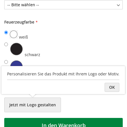
Feuerzeugfarbe
weiß
schwarz
blau
Personalisieren Sie das Produkt mit Ihrem Logo oder Motiv.
OK
rot
Jetzt mit Logo gestalten
In den Warenkorb